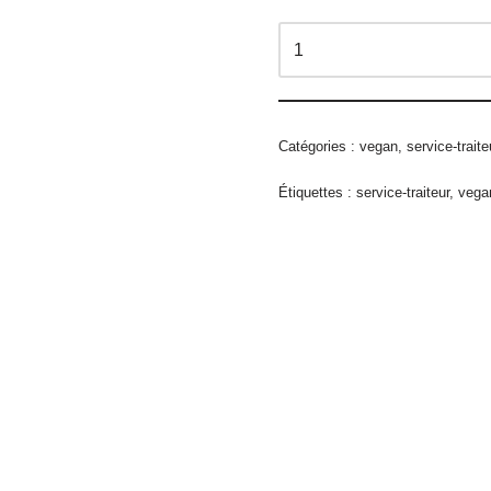
Catégories :
vegan
,
service-traite
Étiquettes :
service-traiteur
,
vega